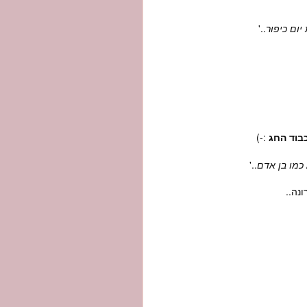
יום כיפור
..'
בוד החג
:-)
כמו בן אדם
..'
נה..