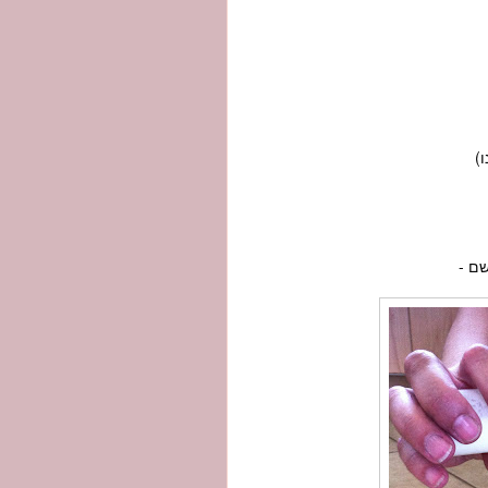
)
שם -