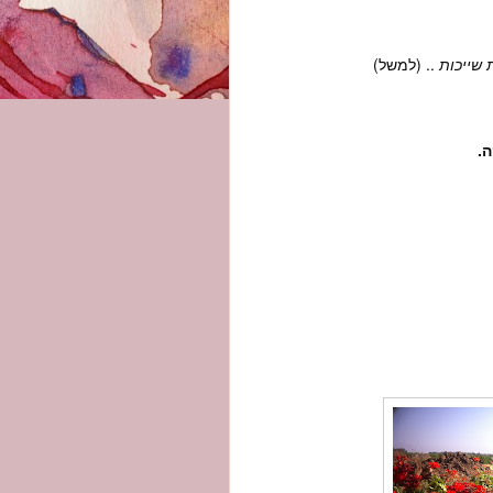
ת שייכות
.. (למשל)
.