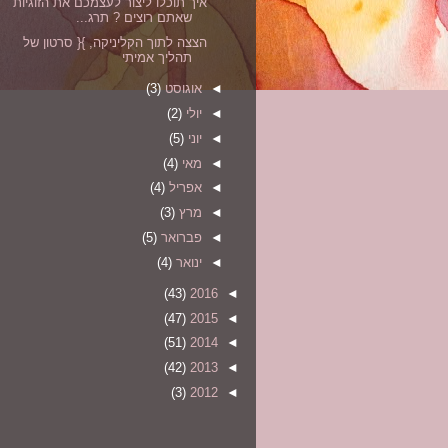
איך תוכלו ליצור לעצמכם את הזוגיות
שאתם רוצים ? תרג...
הצצה לתוך הקליניקה, }{ סרטון של
תהליך אמיתי
◄
אוגוסט
(3)
◄
יולי
(2)
◄
יוני
(5)
◄
מאי
(4)
◄
אפריל
(4)
◄
מרץ
(3)
◄
פברואר
(5)
◄
ינואר
(4)
(43)
2016
◄
(47)
2015
◄
(51)
2014
◄
(42)
2013
◄
(3)
2012
◄