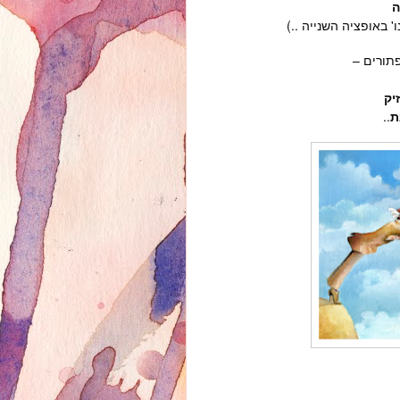
ה
 באופציה השנייה ..)
פתורים –
יק
ת
..