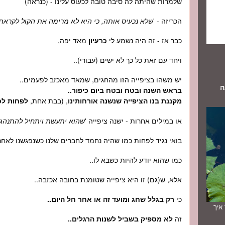
שלמרות שהיתה לה סיבה טובה לכעוס עלינו - (כנראה)
הכריזה - '
שלא נכעיס אותה, כי היא לא מרימה את הקול לקראת 
כבר אז - זה היה נשמע לי
כרעיון
מאד יפה,
ויחד עם זאת כל כך לא ישים (עבורי)..
יש משהו בציפייה הזו מהחגים, שמאד מאכזב לפעמים..
ה
בראש השנה ובטח ובטח ביום כיפור..
מקננת בנו הציפייה שנשנה אורחותינו
, (בבת אחת,
לפחות לכ
או במילים אחרות - ישנה ציפייה '
שהוא יתעשת ויתחיל להתנהג 
בואי נגיד לפחות כמו שהיה נחמד לחברים שלנו כשנפגשנו לאחרו
כמו שהוא יודע להיות כשבא לו..
אלא, ש(גם) זו היא ציפייה שטומנת בחובה אכזבה..
כי
רק בגלל שחג ומועד זה או אחר חל היום..
תך איך
זה
לא מספיק בשביל לשנות הרגלים..