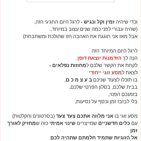
וכדי שיהיה
זמין וקל ונגיש -
לרגל היום החגיגי הזה,
(שהיה עבורי לפני כמה שנים עצוב במיוחד..
אבל מאז אני חוגגת את האהבה הזו שהולכת ומשתבחת)
לרגל היום המיוחד הזה
הנה לך
הזדמנות יוצאת דופן
לקחת את הקשר שלכם ל
מחוזות נפלאים -
לצאת ל
מסע זוגי ייחודי
בו תוכלו לצעוד שניכם
ב ע צ מ כ ם
,
בבית שלכם, בסלון הפרטי שלכם,
בזמנכם הפנוי,
בלי לבזבז זמן וכסף על נסיעות,
מסע זוגי בו
אני מלווה אתכם צעד צעד
(בסרטונים והקלטות)
עם
כלים חדשניים
שמייצרים
שינוי אמיתי
כזה ש
מחזיק לאורך
זמן
אל הזוגיות שתמיד חלמתם שתהיה לכם