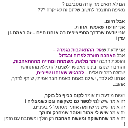
הם לא רואים מה קורה מסביבם ?
מאיפה החוצפה לחשוב שלהם זה לא יקרה ???
אבל היום..
אני יודעת שאפשר אחרת,
אני יודעת שבדרך הספיציפית בה אנחנו חיים – זה באמת גן
עדן !
אני יודעת ש
אולי
ההתאהבות נגמרה
–
אבל
האהבה חוזרת לפרוח ובגדול
-
והופכת הרבה
יותר מלאה, משמחת ומחייה מההתאהבות,
והחיבור שנוצר בינינו מאפשר לשנינו להתמלא מהתחושה
שכולנו כמהים אליה –
להרגיש שאנחנו שייכים,
אנחנו לא לבד , יש לנו באמת באמת חבר אמיתי, שותף לדרך,
אהוב..
זוגיות מודעת זה אומר
לקום בכיף כל בוקר
,
זה אומר שיש למי
לספר גם כשקשה וגם כשמצליח !
זה אומר שיש מי
שרואה אותי
ומסתכל לי בעיניים,
זה אומר
שיש לי אהוב ואוהב שמחבק ותומך
,
זה אומר
שהתשוקה ומעשה האהבה
רק הולך ומשתבח עם הזמן
!