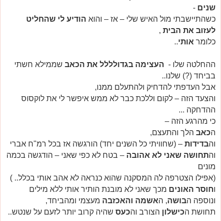
שנים
-
כשהתיישבתי מול האיש שלי – אז – והוא
הודיע לי שהחליט
לעזוב את הבית
,
כלומר
אותי
..
ההחלטה שלו -
העצימה בגדולללל את הכאב
שממילא חשתי
בביחד (?) שלנו..
אבל העדפתי להדחיק ולהתעלם ממנו,
והצעד הזה – לקום וללכת כבר לא ממש איפשר לי את לוקסוס
ההדחקה ...
כי מהרגע הזה –
ה
כאב
הלך והתעצם,
וה
בדידות
– (שחוויתי כל השנים יחד) הורגשה אז בכל רמ"ח אברי
וה
תחושה שאני לא אהובה
– בטח לא כפי שאני – הודגשה בכמה
מונים
(אפילו הצטרפה לה המסקנה שהוא כנראה לא אהב אותי בכלל.. )
ו
חוסר האונים
מכך שאני לא מובנת הותיר אותי ללא מילים
ונוספה ה
בושה
, ה
אשמה והאכזבה
מעצמי ומהביחד,
תחושת ה
כישלון
הצורב וה
כעס
שהיה קרוב יותר לזעם על שנטש..