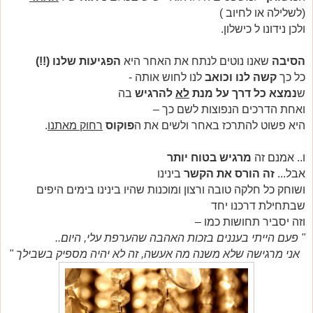
(לשלילה או לחיוב )
ולכן נידונו ל כישלון.
הסיבה
שאנו נוטים לנתח את האחר היא
הפגיעות שלנו (!!)
כל כך
קשה לנו וכואב
לנו לחוש אותה -
ש
נמצא כל דרך על מנת
לא
להרגיש
בה
ואחת הדרכים הנפוצות לשם כך –
היא פשוט להתרכז באחר ולשים את ה
פוקוס
רחוק מאתנו
.
ו.. אמנם זה
מרגיש בטוח יותר
אבל...
זה הורס את הקשר
בינינו
ושוחק כל חלקה טובה ורצון ומוכנות שהיו בינינו בימים היפים
שבתחילת דרכנו יחד
וזה יסביר תחושות כמו –
" פעם הייתי בעננים בזכות האהבה שהערפת עלי, היום..
אני מרגישה שלא משנה מה אעשה, זה לא יהיה מספיק בשבילך "