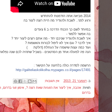
2014 מביאה אתה הזדמנות להתחדש
ורגע לפני.. לשבת ולהגדיר מה היית רוצה ליצור בה
במיוחד לשם כך הכנתי הדרכה ב 6 צעדים
בה אפשר ללמוד -
איך לשבת ולהגדיר שניכם יחד - מה אתם רוצים ליצור יחד ?
איך לדבר ? וגם איך לא ליפול לבורות והאשמות ?
ועוד כמה עצות שישמרו על הגחלת (דולקת
)
הנה פה למעלה אחד מן הסרטונים - בשביל שתהיה לכם שנה נפלאה
הרשמה לסדרה כולה בלחיצה על הקישור :
http://galiteliaskolikolha.mypages.co.il/pages/17491
ב-
דצמבר 21, 2013
אין תגובות:
תוויות:
אהבה
,
איך ליצור את הזוגיות שאת רוצה ?
,
אימון זוגי בדרום
,
ה
בדרום