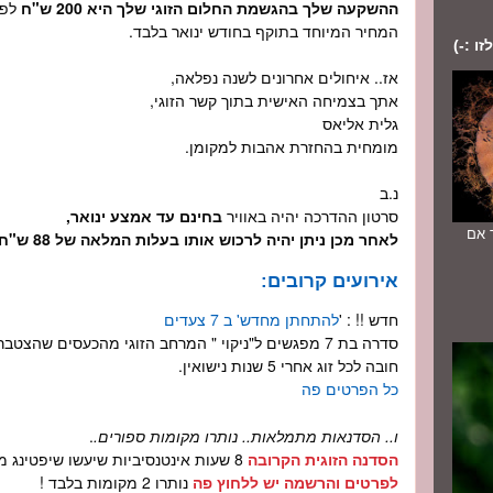
ההשקעה שלך בהגשמת החלום הזוגי שלך היא 200 ש"ח
לפג
המחיר המיוחד בתוקף בחודש ינואר בלבד.
ו :-)
אז.. איחולים אחרונים לשנה נפלאה,
אתך בצמיחה האישית בתוך קשר הזוגי,
גלית אליאס
מומחית בהחזרת אהבות למקומן.
נ.ב
סרטון ההדרכה יהיה באוויר
בחינם
עד אמצע ינואר,
יוחד אם
לאחר מכן ניתן יהיה לרכוש אותו בעלות המלאה של 88 ש"ח.
אירועים קרובים:
חדש !! : '
להתחתן מחדש' ב 7 צעדים
סדרה בת 7 מפגשים ל"ניקוי " המרחב הזוגי מהכעסים שהצטברו..
חובה לכל זוג אחרי 5 שנות נישואין.
כל הפרטים פה
ו.. הסדנאות מתמלאות.. נותרו מקומות ספורים.
.
הסדנה הזוגית הקרובה
8 שעות אינטנסיביות שיעשו שיפטינג משמעותי לקשר הזוגי שלך
לפרטים והרשמה יש ללחוץ פה
נותרו 2 מקומות בלבד !