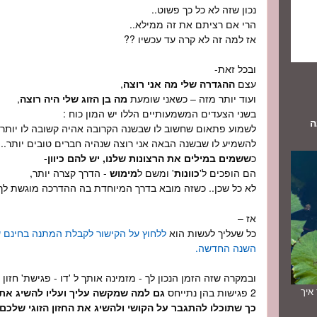
נכון שזה לא כל כך פשוט..
הרי אם רציתם את זה ממילא..
אז למה זה לא קרה עד עכשיו ??
ובכל זאת-
עצם
ההגדרה שלי מה אני רוצה
,
ועוד יותר מזה – כשאני שומעת
מה בן הזוג שלי היה רוצה
,
בשני הצעדים המשמעותיים הללו יש המון כוח :
ה
לשמוע פתאום שחשוב לו שבשנה הקרובה אהיה קשובה לו יותר,
להשמיע לו שבשנה הבאה אני רוצה שנהיה חברים טובים יותר..
כ
ששמים במילים את הרצונות שלנו, יש להם כיוון
-
הם הופכים ל'
כוונות
' ומשם ל
מימוש
- הדרך קצרה יותר,
לא כל שכן.. כשזה מובא בדרך המיוחדת בה ההדרכה מוגשת לך.
אז –
כל שעליך לעשות הוא
ללחוץ על הקישור לקבלת המתנה בחינם 
השנה החדשה.
ובמקרה שזה הזמן הנכון לך - מזמינה אותך ל 'דו - פגישת' חזון 
2 פגישות בהן נתייחס
גם למה שמקשה עליך ועליו להשיג את
תך איך
כך שתוכלו להתגבר על הקושי ולהשיג את החזון הזוגי שלכם