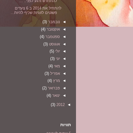
להתחדש ורגע לפני.. ...
להתחיל את 2014 ב 6 צעדים
פשוטים לזוגיות שכיף להיות...
◄
נובמבר
(3)
◄
אוקטובר
(4)
◄
ספטמבר
(4)
◄
אוגוסט
(3)
◄
יולי
(5)
◄
יוני
(3)
◄
מאי
(4)
◄
אפריל
(3)
◄
מרץ
(4)
◄
פברואר
(2)
◄
ינואר
(4)
(3)
2012
◄
תוויות