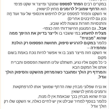
במקרים רבים
הפחד לפספס
שמנקר ומייצר אי שקט פנימי
הוא
הדחף שמוביל לרומנים
מחוץ לנישואין.
אי השקט והפחד לפספס יובילו לחיפוש אינסופי של עוד ועוד (זה
נכון גם להיבטים אחרים)
והתנסויות חוזרות ונשנות ללא שובע.
אבל..
גם המנגנון ההישרדותי הזה כצפוי-
מצליח לתעתע
במי ששבוי בו ו
לייצר בדיוק את ההיפך ממה
שהוא "מבטיח"
כלומר
במקום להרגיש סיפוק
,
תחושת הפספוס רק הולכת
ומחמירה
–
אי השקט הזה מייצר מצב בו אי אפשר להיות נוכח באמת בשום
מקום
כי כל מקום אליו נגיע, תשתלט עלינו תחושת הפספוס ותבריח
אותנו אל המקום הבא
ו
המרדף רק הולך ומתגבר כשהמרחק מהשקט והסיפוק הולך
וגדל.
אז נניח שפלוני מבחין שזה הדחף שמושך אותו להרפתקאות
ורומנים מחוץ לנישואין
ונניח שהוא מבחין בכך שבאמת אין לו מנוח,
כלומר בנוסף למחיר שבילט אין יש לחיים כאלה, אי השקט שלו רק
הולך וגדל