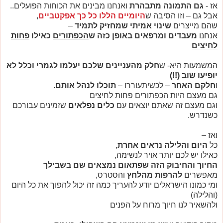
אז -
גם התמונה מתבהרת
ואנחנו מבינים את הכוחות הפועלים..
אבל גם – וזו הסיבה ש
היומיים הללו כל כך אפקטביים
,
שהם מייצרים
שינוי אמיתי שמחזיק לתמיד
–
אנחנו
מעבדים ומרפאים באופן כזה ש
הכפתורים
כאילו
פחות
לחיצים
המשמעות היא- ש
חלק מהעניינים שלכם יעלמו לגמרי וכלל לא
יופיעו שוב (!!)
ו
חלקם האחר
– לכשיתעוררו –
תוכלו לנהל אותם.
גם מעצם היות הכפתורים פחות לחיצים
וגם מעצם זה שאתם יוצאים עם
כלים נפלאים
שזמינים עבורכם
כשנדרש.
ואז –
כל
היום והלילה נראים אחרת
,
כאילו יש לכם יותר אויר לנשימה,
החיוך והחיבוק הזה שפתאום נמצאים שם בשבילך
מאפשרים
להרפות מהלחץ
והסטרס,
ומי כמונו הישראלים יודע להעריך כמה זה יכול להפוך את כל היום
(והלילה)
ולהשאיר לנו חיוך מרוח על הפנים