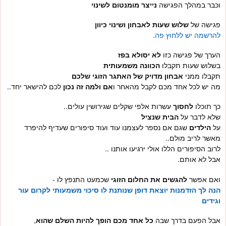
וכבר במהלך הפגישה
נייצר מומנטום לשינוי
פגישה של
שלוש שעות לאבחון ושינוי כיוון
להרשמה יש ללחוץ פה.
הערך של פגישה כזו
לא יסולא בפז
בשלוש שעות תקבלו
הכוונה משמעותית
תקבלו ממני
אבחון מדויק של האתגר הזוגי שלכם
מה יש לכל אחד מכם לקבל מהאחר ו
אם ולמה זה נכון
לכם להישאר יחד..
כך תוכלו
לחסוך
עשרות אלפי שקלים שגירושין עולים..
שלא לדבר על
הבית שנציל
על
הילדים
שגם אם נספר לעצמנו עוד ועוד סיפורים שעדיף להיפרד
מאשר לריב מולם..
לרוב הסיפורים הללו אולי ירגיעו אותנו ..
אבל לא אותם.
ואם אפשר
להגשים את החלום הזוגי
שכמעט התנפץ לו -
הנה לך הזדמנות יוצאת דופן שנותנת לו סיכוי משמעותי לקרום עור
וגידים
אבל הפעם בדרך שבה
כל אחד מכם הופך להיות השלם שהוא
,