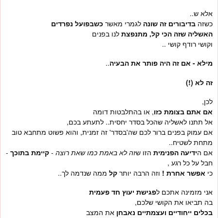
אלא ש..
כשזה
בדיבורים זה שונה
לגמרי מאשר
כשבפועל נפרדים
האשליה שזה הכי קל, מתנפצת
לנו בפנים
וקושי רודף קושי ..
מילא - אם זה היה פותר את הבעיה
..
זה לא (!)
לכן,
אם אתם בצומת כזו
, או בהתלבטות דומה
אל תתנו לאשליה שהכל בסדר יחסית.. לתעתע בכם,
אם עמוק בפנים ברור לכם שה'בסדר' זה זמנית, והוא פשוט מתחבא טוב
מתחת לשטיח..
אם ה
ידיעה הפנימית
הזו ש
זה לא באמת כמו שאת רוצה
-
קיימת בתוכך
-
חבל על כל רגע ,
כי
אפשר אחרת !
וזה הרבה יותר
קל
ממה שנדמה לך..
אני מזמינה אתכם ל
פגישת יעוץ חד פעמית
בה תביאו את הקושי שלכם,
בכלים ייחודיים ועצמתיים נאבחן
את המצב