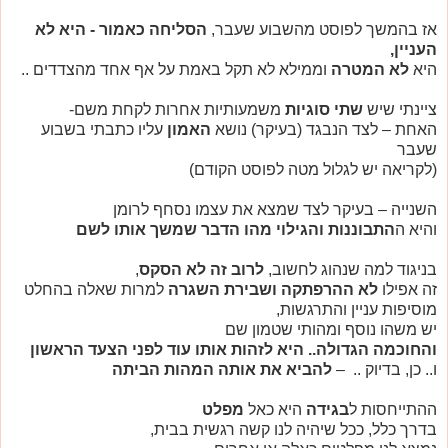
אז בהמשך לפוסט מהשבוע שעבר,
הסליחה כאמור - היא לא
העניין,
היא
לא המטרה
וממילא לא תקל באמת על אף אחד מהצדדים ..
ציינתי שיש
שתי סוגיות
משמעותיות אחרות לקחת משם-
האחת – לצד הנבגד (בעיקר) נושא
האמון
עליו כתבתי בשבוע
שעבר
(לקריאה יש לגלול מטה לפוסט הקודם)
השנייה – בעיקר לצד שמצא את עצמו נסחף לרומן
והיא ה
התבוננות והגילוי מהו הדבר שמשך אותו לשם
בניגוד למה שנהוג לחשוב,
לרוב זה לא הסקס
,
זה אפילו
לא ההרפתקה ושבירת השגרה
למרות שאלה בהחלט
מוסיפות עניין והתרגשות,
יש משהו נוסף ומהותי שטמון שם
והחוכמה הגדולה.. היא לזהות אותו עוד לפני הצעד הראשון
ו.. כן, בדיוק .. –
להביא את אותה המהות הביתה
ההתייחסות ל
בגידה
היא כאל
מפלט
בדרך כלל, ככל שיהיה לנו קשה רגשית בבית,