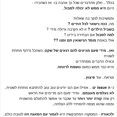
בכלל .. חלק מהדברים שכל כך אהבה בו- אז כשהכירו -
היום
היא ממש לא יכולה לסבול
..
וממשיכות לנקר בה שאלות
מה,
ככה נישאר לכל החיים ?
בשביל הילדים ?
זו לא הקרבה גדולה מידי ?
למה לסבול
אם הבחירה בידינו ?
אולי באמת
מוסד הנישואין תם זמנו ??
ואז.. מידי פעם מגיעים להם רגעים של שקט
, כשהכל נדחף מתחת
לשטיח
וכאילו הדברים מסתדרים
והיא כבר ממש כמעט
נושמת לרווחה
,
וטראח.. עוד
פיצוץ
..
כי
ה
issue
ים
.. אפילו אם הם יודעים טוב טוב להתחבא מתחת לשטיח..
לא נעלמים מעצמם
.. ומידי פעם הם מרימים את הראש
רק שזה
קורה יותר ויותר
עד שכבר אי אפשר להתעלם מהשטיח
וממה שהוא מנסה להסתיר ללא הצלחה..
ו
לכאורה
- המסקנה המתבקשת היא
לגמור עם הסאגה הזו
לטובת כולם..