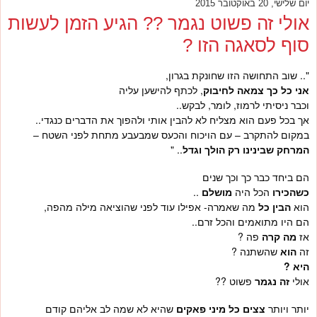
יום שלישי, 20 באוקטובר 2015
אולי זה פשוט נגמר ?? הגיע הזמן לעשות
סוף לסאגה הזו ?
".. שוב התחושה הזו שחונקת בגרון,
אני כל כך צמאה לחיבוק
, לכתף להישען עליה
וכבר ניסיתי לרמוז, לומר, לבקש..
אך בכל פעם הוא מצליח לא להבין אותי ולהפוך את הדברים כנגדי..
במקום להתקרב – עם הויכוח והכעס שמבעבע מתחת לפני השטח –
המרחק שבינינו רק הולך וגדל
.. "
הם ביחד כבר כך וכך שנים
כשהכירו
הכל היה
מושלם
..
הוא
הבין כל
מה שאמרה- אפילו עוד לפני שהוציאה מילה מהפה,
הם היו מתואמים והכל זרם..
אז
מה קרה
פה ?
זה
הוא
שהשתנה ?
היא ?
אולי
זה נגמר
פשוט ??
יותר ויותר
צצים כל מיני פאקים
שהיא לא שמה לב אליהם קודם