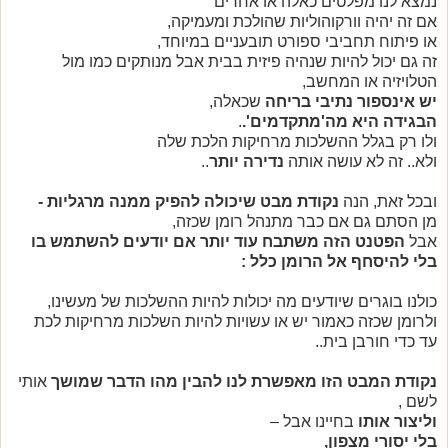
נמצא לנו מפלטים כאלה או אחרים
אם זה יהיה וורקוהוליות שהולכת ומעמיקה,
או פיתוח תחביבי ספורט תובעניים במיוחד,
זה גם יכול להיות שנהיה פיזית בבית אבל מנותקים כמו מול
הטלויזיה או המחשב,
יש אינספור נתיבי בריחה
שכאלה,
הבגידה היא מה'מתקדמים'.
.
ולו רק בגלל ההשלכות מרחיקות הלכת שלה
ולא.. זה לא עושה אותה
נדירה יותר
..
ובכל זאת, הנה
נקודת מבט שיכולה להפיק ממנה מרגליות -
מן הסתם גם אם כבר מתנהל רומן שכזה,
אבל
הפטנט הזה משתבח עוד יותר אם יודעים להשתמש בו
בלי להיסחף אל הרומן כלל :
כולנו בוגרים שיודעים מה יכולות להיות ההשלכות של מעשינו,
ולרומן שכזה כאמור יש או עשויות להיות השלכות מרחיקות לכת
עד כדי חורבן בית..
נקודת המבט הזו מאפשרת לנו להבין מהו הדבר שמושך
אותי
לשם ,
וליצור אותו
בחיינו אבל –
בלי יסורי מצפון,