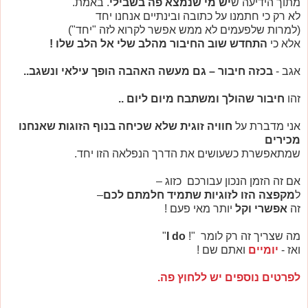
מתוך הידיעה ש
יש מי שנמצא פה בשבילי
. באמת.
לא רק כי חתמנו על כתובה ובינתיים אנחנו יחד
(למרות שלפעמים לא ממש אפשר לקרוא לזה "יחד")
אלא כי
התחדש שוב החיבור מהלב שלי אל הלב שלו !
אגב -
בכזה חיבור – גם מעשה האהבה הופך עילאי ונשגב..
זהו
חיבור שהולך ומשתבח מיום ליום ..
אני מדברת על
חוויה זוגית שלא שכיחה בנוף הזוגות שאנחנו
מכירים
שמתאפשרת כשעושים את הדרך הנפלאה הזו יחד.
אם זה הזמן הנכון עבורכם כזוג –
ל
מקפצה הזו לזוגיות שתמיד חלמתם לכם
–
זה
אפשרי וקל
יותר מאי פעם !
מה שצריך זה רק לומר "
!
I do
"
ואז -
יומיים
ואתם שם !
לפרטים נוספים יש ללחוץ פה.