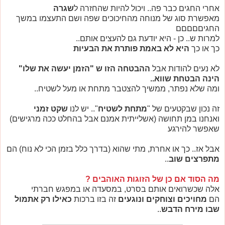
אחרי החגים כבר פה.. ויכול להיות שהחזרה ל
שגרה
מאפשרת סוג של מנוחה מהחיכוכים שפה ושם התעצמו במשך
החגיםםםםם
למרות ש.. כן - היא יודעת גם להעצים אותם..
כך או כך
היא לא באמת פותרת את הבעיות
לא נעים להודות אבל
ההבטחה הזו ש "הזמן יעשה את שלו"
הינה הבטחת שווא..
ומה שלא נפתר, ממשיך להצטבר מתחת או מעל לשטיח..
זה נכון שבקטעים של "
מתחת לשטיח
".. יש לנו
שקט זמני
ואנחנו במן תחושה (אשלייתית אמנם אבל בהחלט ככה מרגישים)
שאפשר להירגע
אבל אז.. כך או אחרת, מתי שהוא (בדרך כלל בזמן הכי לא נוח) הם
מתפרצים שוב
..
מה הסוד אם כן של הזוגות האוהבים ?
אלה שכשרואים אותם בסרט, במסעדה או במפגש חברתי
הם
מחויכים וצוחקים ונוגעים
זה בזו ברכות
כאילו רק אתמול
שבו מירח הדבש
..