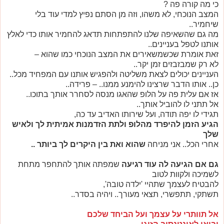
כי מה קורה פה ?
המצב הנוכחי, לא משהו, וזה מן הסתם נפיץ למדי עוד בלי
שיחמיר..
מה גם שהשאיפה שלנו להתפתחות תדאג להחמיר אותו כדי לאלץ
אותנו לטפל בעניינים..
זאת אומרת שכשמשאירים את המצב הנוכחי כמו שהוא –
לא רק שמבזבזים זמן יקר..
העניינים יכולים לצאת משליטה ולהפגיש אותנו עם המפחיד מכל..
כן.. אותו הדבר שרצינו להימנע ממנו.. – פרידה..
אז אם עלית פה על הלופ שהאגו מנסה לסחרר אותך בתוכו..
אל תתני לו להוביל אותך..
תגידי לו יפה תודה, ועל שירותו האדיב עד כה,
הגיע הזמן להיפרד מהלופ ולתת הזדמנות אמיתית לך ולאיש
שלך
אחרי הכל.. אני מניחה
שהוא ואת בין היקרים לך ביותר ..
גם אם הגיעה לה עוד רגיעה
שמפתה אותך להתחפר מתחת
לשמיכה ולקוות לטוב
להבטיח לעצמך שתהיי 'ילדה טובה',
תשתקי, תתפשרי, תצאי מעורך.. ויהיה בסדר..
אל תוותרי על עצמך ועל הביחד שלכם