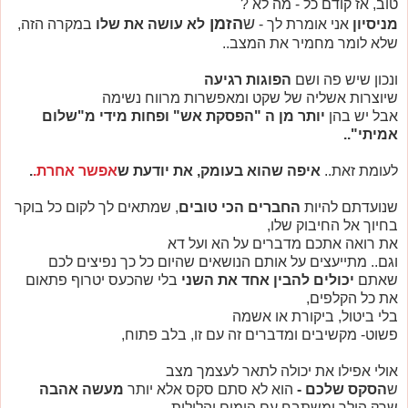
טוב, אז קודם כל - מה לא ?
ש
הזמן
מניסיון
אני אומרת לך -
לא עושה את שלו
במקרה הזה,
שלא לומר מחמיר את המצב..
ונכון שיש פה ושם
הפוגות רגיעה
שיוצרות אשליה של שקט ומאפשרות מרווח נשימה
אבל יש בהן
יותר מן ה
"הפסקת אש"
ופחות מידי מ"שלום
אמיתי"..
לעומת זאת..
איפה שהוא בעומק, את יודעת ש
אפשר אחרת.
.
שנועדתם להיות
החברים הכי טובים
, שמתאים לך לקום כל בוקר
בחיוך אל החיבוק שלו,
את רואה אתכם מדברים על הא ועל דא
וגם.. מתייעצים על אותם הנושאים שהיום כל כך נפיצים לכם
שאתם
יכולים להבין אחד את השני
בלי שהכעס יטרוף פתאום
את כל הקלפים,
בלי ביטול, ביקורת או אשמה
פשוט- מקשיבים ומדברים זה עם זו, בלב פתוח,
אולי אפילו את יכולה לתאר לעצמך מצב
ש
הסקס שלכם -
הוא לא סתם סקס אלא יותר
מעשה אהבה
שרק הולך ומשתבח עם הימים והלילות..