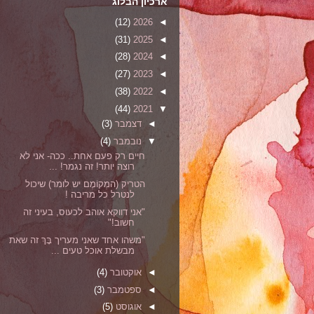
ארכיון הבלוג
(12)
2026
◄
(31)
2025
◄
(28)
2024
◄
(27)
2023
◄
(38)
2022
◄
(44)
2021
▼
◄
דצמבר
(3)
▼
נובמבר
(4)
חיים רק פעם אחת.. ככה- אני לא
רוצה יותר! זה נגמר! ...
הטריק (המְקוֹמֶם יש לומר) שיכול
לנטרל כל מריבה !
"אני דווקא אוהב לכעוס, בעיני זה
חשוב!"
"משהו אחד שאני מעריך בָּךְ זה שאת
מבשלת אוכל טעים ...
◄
אוקטובר
(4)
◄
ספטמבר
(3)
◄
אוגוסט
(5)