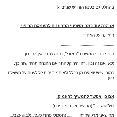
בהחלט גם בטנגו הזה יש שניים :-)
אז הנה עוד כמה משפטי התבוננות להעמקת הריפוי:
התלונה על האחר:
...................................................
נוסיף בסוף המשפט
"כמוני"
,
ננסה להבין איך זה נכון
(לא "אם זה נכון", זה יהיה קל יותר אם ההנחה תהיה שזה כך,
כמובן שיש יוצאים מן הכלל ולא תמיד יהיה קל לענות על השאלה
הזו)
אם כן, אפשר להמשיך להעמיק:
כש"הוא......" (מה שהתלונה מספרת) -
מה שאני מרגישה זה............ (תסכול/ פחד/ כעס/ עלבון/ עצב/...)