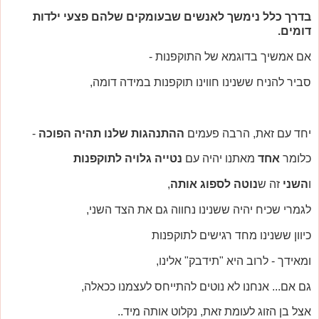
בדרך כלל נימשך לאנשים שבעומקים שלהם פצעי ילדות
דומים.
אם אמשיך בדוגמא של התוקפנות -
סביר להניח ששנינו חווינו תוקפנות במידה דומה,
יחד עם זאת, הרבה פעמים
ההתנהגות שלנו תהיה הפוכה
-
כלומר
אחד
מאתנו יהיה עם
נטייה גלויה לתוקפנות
ו
השני
זה ש
נוטה לספוג אותה
,
לגמרי שכיח יהיה ששנינו נחווה גם את הצד השני,
כיוון ששנינו מחד רגישים לתוקפנות
ומאידך - לרוב היא "תידבק" אלינו,
גם אם... אנחנו לא נוטים להתייחס לעצמנו ככאלה,
אצל בן הזוג לעומת זאת, נקלוט אותה מיד..