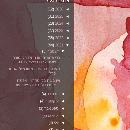
ארכיון הבלוג
(12)
2026
◄
(31)
2025
◄
(28)
2024
◄
(27)
2023
◄
(38)
2022
◄
(44)
2021
▼
▼
דצמבר
(3)
כדי שהשנה הזו תהיה הכי טובה
שהיתה לכם ever עד כה....
בגידה - בחשיבה מחודשת/ אסתר
פרל
אין בעיה בלי פתרון!- מפתח
אוניברסלי גם לענייני זוגיות
◄
נובמבר
(4)
◄
אוקטובר
(4)
◄
ספטמבר
(3)
◄
אוגוסט
(5)
◄
יולי
(3)
◄
יוני
(3)