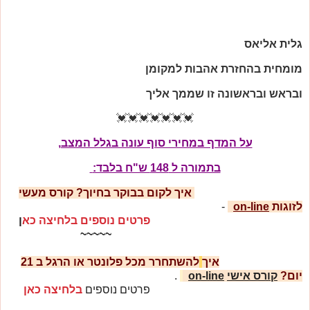
גלית אליאס
מומחית בהחזרת אהבות למקומן
ובראש ובראשונה זו שממך אליך
💓💓💓💓💓💓💓
על המדף במחירי סוף עונה בגלל המצב,
בתמורה ל 148 ש"ח בלבד:
איך לקום בבוקר בחיוך?
קורס מעשי
לזוגות
on-line
-
פרטים נוספים בלחיצה כא
ן
~~~~~
איך
להשתחרר מכל פלונטר או הרגל ב
21
יום?
קורס אישי
on-line
.
פרטים נוספים
בלחיצה כאן