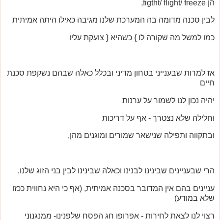
הן figtht/ flight/ freeze,
לבין סכנה מדומה בה המערכת שלנו מגיבה כאילו היתה אמיתית
כמו למשל מה שקורה לו } כשהיא { צועקת עליו
אז למרות שבענייני בטחון מדיני ובכלל כאלה שבהם נשקפת סכנת
חיים
יהיה נכון לנו לשמור על ערנות
וחלילה שלא נצטרך - אף על דריכות
ובתקווה ותפילה שנישאר שמורים ומוגנים מהן,
הרי שבעניינים שבינינו לבנינו וכאלה שבינינו לבין בני הזוג שלנו,
עניינים בהם אין המדובר בסכנה אמיתית, (אף כי היא נחווית ככזו
שלא במודע)
רצוי לנו לצאת לחירות - אפרופו חג הפסח שלפנינו- ממנגנוני