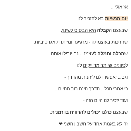
אז אולי...
יום הנשיות
בא להזכיר לנו
שבעצם ה
קבלה
היא הבסיס לשינוי
,
שה
רכות
בעוצמתה
- מרגיעה ומייתרת אגרסיביות,
ש
הכלה וחמלה
לעצמנו - גם יובילו אותנו
ל
כיוונים שיותר מדוייקים
לנו
וגם... יאפשרו לנו
ליהנות מהדרך
-
כי אחרי הכל... הדרך הינה רוב החיים...
ועוד יזכיר לנו היום הזה -
שבעצם
כולנו יכולים להרוויח בו זמנית
,
זה לא באמת אחד על חשבון השני ❤