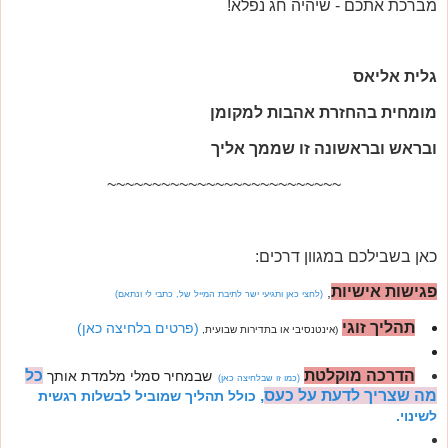
מברכת אתכם - שיהיה חג נפלא!
גלית אליאס
מומחית בהחזרת אהבות למקומן
ובראש ובראשונה זו שממך אליך
~~~~~~~~~~~~~~~~~~~~~~~~~~
כאן בשבילכם במגוון דרכים:
פגישות אישיות
,
(לחצי כאן ותגיעי ישר לתיבת המייל של, כתבי לי ונתאם)
תהליך זוגי
(פרטים בלחיצה כאן)
(אינטנסיבי או בתדירות שבועית,
הדרכה מוקלטת
כל
שבמחיר סמלי מלמדת אותך
(כמו זו שבלחיצה כאן)
מה שצריך לדעת על כעס
,
כולל תהליך שמוביל לבשלות רגשית
לשינוי.