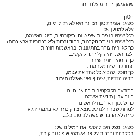
שההמשך יהיה מוצלח יותר
ט
ה
ון
כשאני אומרת טון, הכוונה היא לא רק לווליום,
אלא למטען שלו.
ככל שיהיו בו פחות שיפוטיות, ביקורתיות, תיוג, האשמה,
ככל שיהיו בו יותר
סקרנות, כבוד ורָכּוּת
(לא רכרוכיות אלא רכות)
כך לא יהיה צורך בהתגוננות ובהאשמות חוזרות
ולצד השני יהיה קל יותר להקשיב,
כך זו תהיה יותר שיחה
ופחות דו שיח מלחמתי,
כך תוכלו להביא כל אחד את עצמו,
תהיה הדדיות, שיתוף ואינשאללה
חיבור
התודעה הקולקטיבית בה אנו חיים
הינה עדיין תודעת אשמה.
כזו ש'נכון וראוי' בה להאשים
למרות שברור לנו שכשנצא צודקים זה לא באמת ירגיע
כי זה לא הדבר שיעשה לנו טוב בלב.
כשאנו מצליחים להטעין את המילים שלנו
בסקרנות וברכות על פני אשמה/ שיפוט וביקורת,