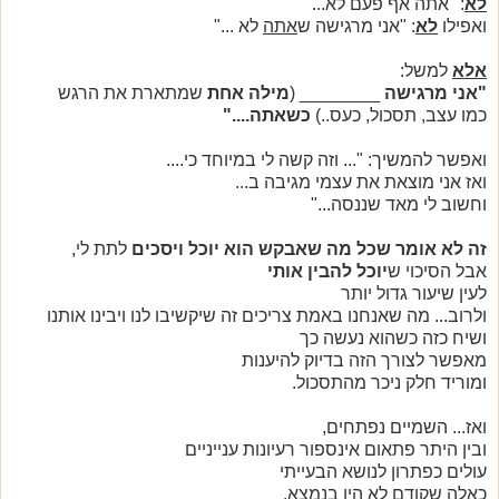
לא
: "אתה אף פעם לא..."
ואפילו
לא
: "אני מרגישה ש
אתה
לא ..."
אלא
למשל:
"אני מרגישה
________ (
מילה אחת
שמתארת את הרגש
כמו עצב, תסכול, כעס..)
כשאתה...."
ואפשר להמשיך: "... וזה קשה לי במיוחד כי....
ואז אני מוצאת את עצמי מגיבה ב...
וחשוב לי מאד שננסה..."
זה לא אומר שכל מה שאבקש הוא יוכל ויסכים
לתת לי,
אבל הסיכוי ש
יוכל להבין אותי
לעין שיעור גדול יותר
ולרוב... מה שאנחנו באמת צריכים זה שיקשיבו לנו ויבינו אותנו
ושיח כזה כשהוא נעשה כך
מאפשר לצורך הזה בדיוק להיענות
ומוריד חלק ניכר מהתסכול.
ואז... השמיים נפתחים,
ובין היתר פתאום אינספור רעיונות ענייניים
עולים כפתרון לנושא הבעייתי
כאלה שקודם לא היו בנמצא,