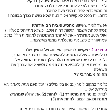
ולמרות שזה הכי נראה
כאילו הוא עושה לך דווקא
..
ולמרות שזה לא קל להסתכל על זה לרגע אחרת..
זה ממש כדאי לפחות מידי פעם להיזכר -
לרוב.. זה בכלל לא קשור אליך,בטח ש
לא נעשה נגדך בכוונה !
אפשר לומר ש
80% מהסיטואציה הם אודותיו
(נטיה לקחת אשמה, רגשות דחיה ועלבון כשלא מתייחסים אליו ..)
ואולי
20% אודותיך
- את לא יותר מהתזכורת למקומות הללו בתוכו
שמתעוררים כש.. את מתעלמת ממנו/ מאשימה...
הטיפ ה 2 :
שקשור לראשון והוא סוג של המשך שלו..
בכל פעם שעולה הנטייה להאשים
אותו במצב זה או אחר,
כלומר
בכל פעם שתשומת הלב שלך מופנית החוצה
אליו,
אני מזמינה אותך
להביא אותה פנימה
ולשאול את עצמך את
השאלה
–
מה זה מעורר בי
??
כלומר במקום לומר (עם או בלי מילים) "
עוד פעם אתה מאחר ולא
מתייחס אלי
..
"
לבדוק פנימה
מה מתעורר (1)
,
לזהות (2)
את החלק
שמרגיש
מוזנח וכואב
ועצוב
ולהיות אתו (3)
אחרי הכל.. המקום העצוב הזה בתוכך באמת צריך אותך