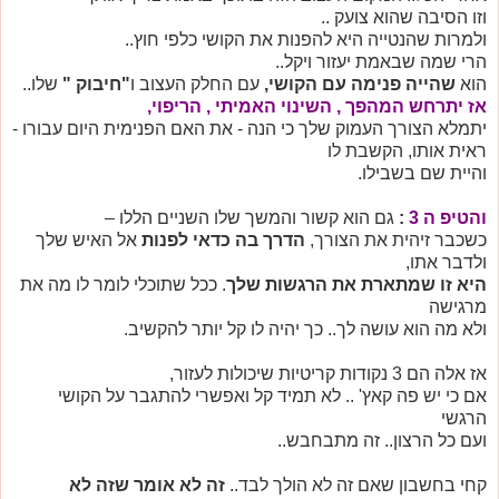
וזו הסיבה שהוא צועק ..
ולמרות שהנטייה היא להפנות את הקושי כלפי חוץ..
הרי שמה שבאמת יעזור ויקל..
הוא
שהייה פנימה עם הקושי,
עם החלק העצוב ו
"חיבוק "
שלו..
אז יתרחש המהפך , השינוי האמיתי , הריפוי
,
יתמלא הצורך העמוק שלך כי הנה - את האם הפנימית היום עבורו -
ראית אותו, הקשבת לו
והיית שם בשבילו.
והטיפ ה 3
:
גם הוא קשור והמשך שלו השניים הללו –
כשכבר זיהית את הצורך,
הדרך בה כדאי לפנות
אל האיש שלך
ולדבר אתו,
היא זו שמתארת את הרגשות שלך
. ככל שתוכלי לומר לו מה את
מרגישה
ולא מה הוא עושה לך.. כך יהיה לו קל יותר להקשיב.
אז אלה הם 3 נקודות קריטיות שיכולות לעזור,
אם כי יש פה קאץ' .. לא תמיד קל ואפשרי להתגבר על הקושי
הרגשי
ועם כל הרצון.. זה מתבחבש..
קחי בחשבון שאם זה לא הולך לבד..
זה לא אומר שזה לא