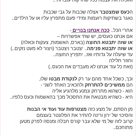
ה
כעס שמצטבר
אצלה שכבות על גבי שכבות
נאגר בשתיקות רועמות ומידי פעם מתפרץ עליו או על הילדים..
אחרי הכל..
ככה אנחנו בנויים
-
אם אנחנו כועסים, יש שתי אפשרויות –
או שזה יתבטא החוצה
(בארס, האשמות, צעקות וכאלה)
או שזה יתבטא פנימה
.. יצטבר ויצטבר (ויצור לא מעט נזקים..)
עד שיעלה על גדותיו ואז.. יתפרץ החוצה..
וחוזר חלילה
(זאת כל עוד אנחנו לא מעבדים את הכעס..)
וכך, כשכל אחד מהם ער רק
לנקודת מבטו
שלו,
הם
ממשיכים להתרחק
ולהכאיב האחד לשני -
הוא - כשהוא מתרחק ונמנע מלהגיע אליה
היא - כשהיא מבטאת את התסכול מכך בהאשמות וכעס כלפיו..
מן הסתם, על מצע כזה
מצטרפות עוד ועוד
אי הבנות
והסיכוי של ירון ורינה להתיר את הפלונטר בעצמם
קרוב לזה של מי שלא עבר קורס חבלה ומנסה לפרק מטען
מתוחכם..