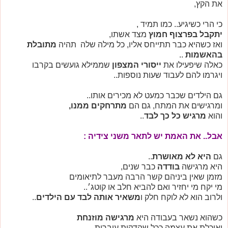
את הקץ,
כי הרי כשיגיע.. כמו תמיד ,
יתקבל בפרצוף חמוץ
מצד אשתו,
ואז כשהיא כבר תתייחס אליו, כל מילה שלה תהיה
מתובלת
בהאשמות
..
כאלה
שיפעילו את
ייסורי המצפון
שממילא גועשים בקרבו
ויגרמו להם לעבוד שעות נוספות
..
גם הילדים שכבר כמעט לא מכירים אותו..
ומרגישים את המתח, גם הם
מתרחקים ממנו,
והוא
מרגיש כל כך לבד
..
אבל.. את האמת יש לתאר משני צידיה :
גם
היא לא מאושרת
..
היא מרגישה
בודדה
כבר שנים,
מזמן שאין ביניהם קשר הרבה מעבר לתיאומים
מי יקח מי יחזיר ואם להביא חלב או קוטג׳..
ולרוב הוא לא לוקח חלק ו
משאיר אותה לבד עם הילדים
..
כשהוא נשאר בעבודה היא
מרגישה מוזנחת
ואוכלת את עצמה ככל שהדקות עוברות ..