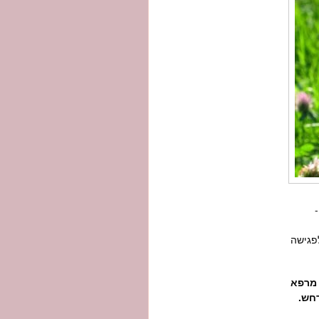
גישה
 מרפא
רחש.