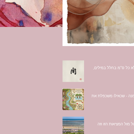
מלא כל ס"מ בחלל במילים,
מנה - שכאילו משכפלת את
 מול המציאות הזו וזה