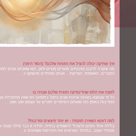
איך שתיקה יכולה להציל את הזוגיות שלכם? (הסוד היפני)
מה שקורה לרובנו בוויכוחים סוערים (זוגיים ולא), הוא שאנחנו נוטים ל
הסברים, האשמות, הצדקות... אנחנו מפחדים מהשקט כ...
לפצח את הלופ שהדינמיקה הזוגית שלכם שבויה בו
כל מי שנמצא בזוגיות ארוכת שנים נתקל בתופעה הזו שאין מתסכלת מ
המריבות באופן כזה שאותם הסיפורים חוזרים על עצמם שוב ושוב ...
למה דווקא כשאירן תוקפת - יש יותר פיצוצים ומריבות?
בלילה אחד הפכנו מ'עורף' לחשופים בחזית, חרדה זו כבר מילה קטנה אל
מפחיד ועצוב, במיוחד כשרואים את ההריסות ושומעים ע...