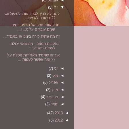
◄
אוגוסט
(6)
▼
יולי
(5)
למה לא צריך לגרור אותו לטיפול זוגי
?? תשובה לא צפו...
חבק אותי חזק ואל תרפה, ימים
קשים עוברים עלינו... ו...
זה מה שהיה קורה בינינו אז בממ"ד...
בעקבות המצב - מה שאני יכולה
לעשות בשבילך :
איך זה שתמיד האחריות נופלת עלי
?? ומה אפשר לעשות ...
◄
יוני
(7)
◄
מאי
(3)
◄
אפריל
(5)
◄
מרץ
(2)
◄
פברואר
(4)
◄
ינואר
(3)
(42)
2013
◄
(3)
2012
◄