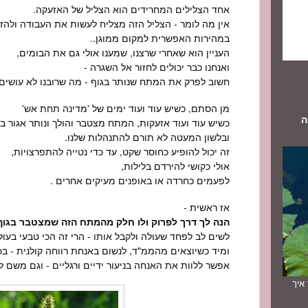
אחד הצלילים המחרידים הוא הצליל של האזעקה.
אין מה לומר - הצליל הזה מצליח לעשות את העבודה ולהזע
במהירות האפשרית למקום ממוגן..
העניין הוא שאחרי שרצנו, שמענו אולי גם את הבומים,
ואנחנו כבר יכולים לחזור אל השגרה -
חשוב לפרק את המתח שנותר בגוף - מה שרובנו לא עושים.
מן הסתם, כשיש עוד ועוד ימים של 'מדינה תחת אש'
ה
כשיש עוד ועוד אזעקות, המתח מצטבר והולך ונותר אגור בג
ובלשון המעטה לא תורם להתנהלות שלנו.
זה יכול להופיע כחוסר שקט, עד כדי נטייה להתפרצויות,
אולי כקושי להירדם בלילות,
לפעמים כחרדה או באופנים מעיקים אחרים .
אז ראשית -
הנה לך דרך לפרוק ולו חלק מהמתח הזה שמצטבר בגוף 
לשים לב לפחד שעולה ולקבל אותו - הרי זה הכי טבעי בעול
ומיד כשיוצאים מהממ"ד, לנשום באנחת רווחה קולנית - בכיו
אפשר ללוות את האנחה בניעור ידיים ורגליים - וגם משם 
תך איך