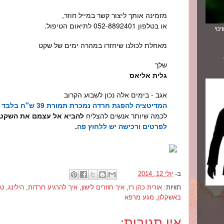
מזמינה אותך ליצור קשר במייל חוזר,
או בטלפון
052-8892401
לתיאום הטיפול.
נוי
מאחלת לכולנו שיחזרו במהרה ימים של שקט
שלך
גלית אליאס
אגב - בימים אלה נכון לשבוע הקרוב
המדיטציה להפגת חרדה נמכרת תמורת
39
ש"ח בלבד
ע
לכמה שיותר אנשים להצליח
להביא אל עצמם את השקט 
לפרטים ורכישה יש ללחוץ פה
.
ב-
יולי 12, 2014
תוויות:
אורית כהן רז
,
איך חוזרים לישון
,
איך להרגיע חרדות
,
הילינג
,
טי
באשקלון
,
מגע מרפא
אין תגובות: