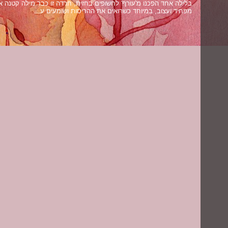
בלילה אחד הפכנו מ'עורף' לחשופים בחזית, חרדה זו כבר מילה קטנה אל
מפחיד ועצוב, במיוחד כשרואים את ההריסות ושומעים ע...