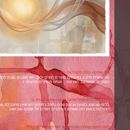
איך שתיקה יכולה להציל את הזוגיות שלכם? (הסוד היפני)
מה שקורה לרובנו בוויכוחים סוערים (זוגיים ולא), הוא שאנחנו נוטים ל
הסברים, האשמות, הצדקות... אנחנו מפחדים מהשקט כ...
לפצח את הלופ שהדינמיקה הזוגית שלכם שבויה בו
כל מי שנמצא בזוגיות ארוכת שנים נתקל בתופעה הזו שאין מתסכלת מ
המריבות באופן כזה שאותם הסיפורים חוזרים על עצמם שוב ושוב ...
למה דווקא כשאירן תוקפת - יש יותר פיצוצים ומריבות?