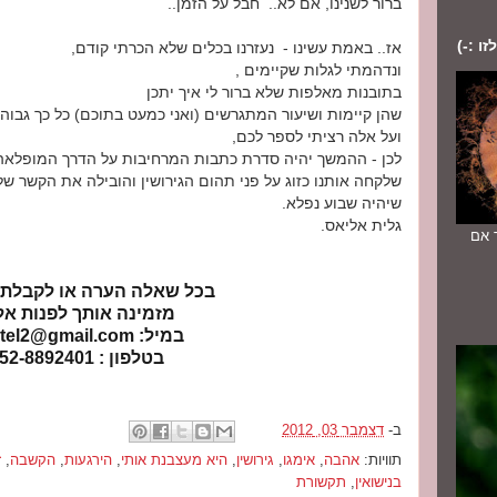
ברור לשנינו, אם לא.. חבל על הזמן..
ו :-)
אז.. באמת עשינו - נעזרנו בכלים שלא הכרתי קודם,
ונדהמתי לגלות שקיימים ,
בתובנות מאלפות שלא ברור לי איך יתכן
שהן קיימות ושיעור המתגרשים (ואני כמעט בתוכם) כל כך גבוה.
ועל אלה רציתי לספר לכם,
לכן - ההמשך יהיה סדרת כתבות המרחיבות על הדרך המופלאה 
שלקחה אותנו כזוג על פני תהום הגירושין והובילה את הקשר שלנו
שיהיה שבוע נפלא.
גלית אליאס.
יוחד אם
בכל שאלה הערה או לקבלת 
מזמינה אותך לפנות אלי
במיל: galitel2@gmail.com
בטלפון : 052-8892401
ב-
דצמבר 03, 2012
תוויות:
אהבה
,
אימגו
,
גירושין
,
היא מעצבנת אותי
,
הירגעות
,
הקשבה
,
ז
בנישואין
,
תקשורת