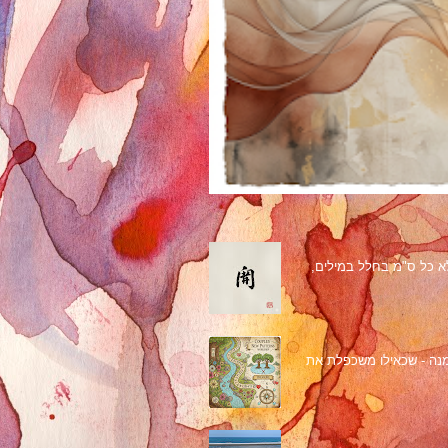
מלא כל ס"מ בחלל במילים,
מנה - שכאילו משכפלת את