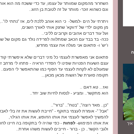
השחרור מהמקום שמוותר על עצמו, עד כדי ששכח מה הוא אוהב
וגם כשהוא זוכר- מוותר על זה לטובת בן הזוג..
ויתרתי על הים -למשל- כי הוא אוהב ללכת לים, אז "נתתי לו"..,
מן מקום ילדי של 'דווקא' שחנק אותי לאורך השנים,
ועל עוד דברים אהובים וקרובים לליבי..
ככה- בד בבד עם הכאב שמתלווה לפרידה נולד גם מקום של ש
ו
'יש' ו- פתאום אני מגלה את עצמי מחדש,
ה
פתאום אני מאפשרת לעצמי כל מיני דברים שלא איפשרתי קודם
עצם השעות הפנויות שפינו לי הסדרי הראיה - פתחו לי מרחב ז
שמעולם לא לקחת לעצמי עד הסוף כמו שהתאפשר לי הפעם..
תקופה סוערת של רגשות מכאן מכאן...
ואז... טא דאם ..
הוא מתקשר.. ומציע - לנסות לחיות שוב יחד..
"כן.. מאד רוצה", "בטח".. "ברור"..
"אבל "- אומרת לעצמי בתוקף - "חייבת לעשות את זה בלי לאבד
להמשיך לאפשר לעצמי את אותו ה
חופש,
את אותו ה
גילוי
,
את אותו ה
מימוש
-
לפחות
- כפי שהיה לי בתקופה בה חיינו לחוד
תך איך
ולגבי הקשר.. כן - ברור - חייבים לעשות משהו אחרת..