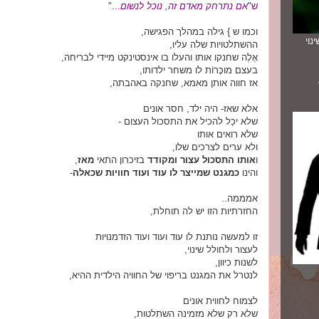
ש"
אם נתרחק מאדם זה, נוכל לנשום
..."
וכמו ש } גילה במהלך הפגישה,
נוי
ההשתלטויות שלה עליו,
אֶלֶה שחנקו אותו והעלו בו אינסטינקט מיידי לבריחה,
בעצם מוכָּרוֹת לו משחר ילדותו,
אז חווה אותן מאמא,
שחנקה באהבתה,
אלא שאז- היה ילד, חסר אונים
שלא יכַל להכיל את התסכול העצום -
שלא רואים אותו
ולא ערים לצרכים שלו,
ו
אותו התסכול עצור ומקודד
בזיכרון התאי
מאז
,
והינו
כמגנט שמייצר לו עוד ועוד חוויות שכאלה
-
אמממה..
החזרתיות הזו יש לה תוחלת,
זו למעשה נותנת לו עוד ועוד ועוד הזדמנויות
לעצור ולחולל שינוי,
לשנות כיוון,
לנטרל את המגנט בריפוי של החוויה הילדית ההיא,
לצמוח לחווית אונים
שלא רק שלא מזמינה השתלטות,