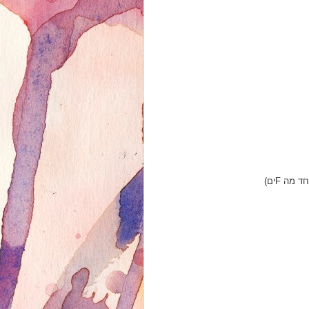
מה Fים)