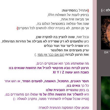
ו :-)
{
אתחיל ב
הסתייגות:
בניסיון לענות על השאלות הללו,
אני מביאה זווית אחת,
שונה אולי ונפלאה בפוטנציאל הגלום בה,
אך מן הסתם, לא בהכרח יכולה להתאים לכל המקרים
}
ובכל זאת,
שווה להציץ בה למקרה שכן
,
כיוון ש
לפעמים לא רק שפרידה לא מובילה אל החירות המיוחלת
,
היא
עשויה לייצר עוד ועוד כבלים
ש
רק מעצימים את הפלונטר
יוחד אם
ו
את הרצון לברוח
(
גם אם כבר אין ממי
..)
מה שמשתמע מכך הוא שבמקרים רבים,
הרצון לברוח נובע מהקושי להכיל את הרגשות שגואים בנו
כשבת הזוג עושה X/ Y / Z
חוסר האונים, התסכול, האשמה, לפעמים הפחד
, או רגש אחר
כל כך
גואים בנו
,
בו בזמן ש
הנטייה הטבעית שלנו
היא
להשליך את הרגשות הללו על מי
שמולו הם מתעוררים בנו,
(נטייה שככל שנצליח להשתחרר ממנה, נתקרב לגאולה :-)
ומכאן עולָה המסקנה ההגיונית לכאורה