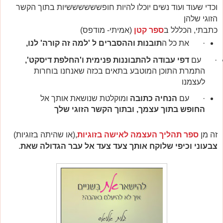
וכדי שעוד ועוד נשים יוכלו להיות חופששששששיות בתוך הקשר
הזוגי שלהן
כתבתי, הכללל ב
ספר קטן
(אמיתי- מודפס)
·
את כל ה
תובנות וההסברים ל 'למה זה קורה' לנו,
·
עם
דפי עבודה להתבוננות פנימית ו'החלפת דיסקט',
התמרת התוכן המוטבע בתאים בכזה שאנחנו בוחרות
לעצמנו
·
עם
הנחיה כתובה
ומוקלטת שנושאת אותך אל
ה
חופש בתוך עצמך, ובתוך הקשר הזוגי שלך
זה מן
ספר תהליך העצמה לאישה בזוגיות
,(או שהיתה בזוגיות)
צבעוני וכיפי שלוקח אותך צעד צעד אל עבר הגדולה שאת
.