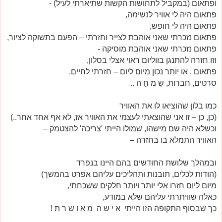
ופתאום (במקביל לתחושות הקשות שתיארתי לעיל) -
פתאום היה לי אוויר לנשימה,
פתאום היה לי חופש,
פתאום נזכרתי שאני אוהבת לצייר וחזרתי – הפעם בתשוקה לציור,
פתאום נזכרתי שאני אוהבת מוסיקה -
וזו חזרה להתנגן בווליום ראוי אצלי בסלון,
פתאום , או יותר נכון מיום ליום – חזרתי לחיים.
סרטים, חברות, שִ
מְ
חָ
ה ..
כמו בלון שהוציאו לו את האוויר
(כן, כן – זו אני שהוצאתי לעצמי את האוויר אז, לא אף אחד אחר..)
וכשלא היה שם מישהו, שמולו הייתי 'צריכה' להצטמק –
האוויר התמלא בו בחזרה –
ובמהלך שלושת החודשים בהם היינו בנפרד
(הודות לכלים, תובנות ותהליכים עליהם אפרט בהמשך)
מיום ליום חזרו אלי יותר ויותר חלקים ששכחתי,
כאלה שוויתרתי עליהם שלא במודע,
כך שבסוף התקופה הזו הייתי א י ש ה מ א ו ש ר ת !