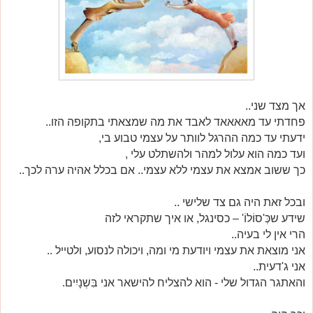
אך מצד שני..
פחדתי עד מאאאאד לאבד את מה שמצאתי בתקופה הזו..
ידעתי עד כמה ההרגל לוותר על עצמי טבוע בי,
ועד כמה הוא עלול למהר ולהשתלט עלי ,
כך ששוב אמצא את עצמי ללא עצמי.. אם בכלל אהיה ערה לכך..
ובכל זאת היה גם צד שלישי ..
שידע שכְּ'סוֹלוֹ' – כסינגל, או איך שתקראי לזה
הרי אין לי בעיה..
אני מוצאת את עצמי ויודעת מי ומה, ויכולה לנסוע, ולטייל ..
אני ג'דעית..
והאתגר הגדול שלי - הוא להצליח להישאר אני בִּשְנָיִים.